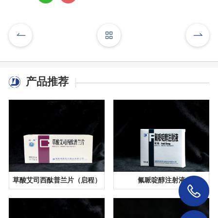
产品推荐
草酸艾司西酞普兰片（启程）
氟哌啶醇注射液