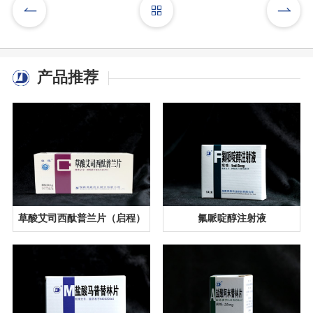
产品推荐
草酸艾司西酞普兰片（启程）
氟哌啶醇注射液