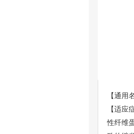
【通用
【适应
性纤维