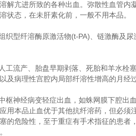
溶解亢进所致的各种出血。弥散性血管内
溶状态，在未肝素化前，一般不用本品。
织型纤溶酶原激活物(t-PA)、链激酶及
人工流产、胎盘早期剥落、死胎和羊水栓
以及病理性宫腔内局部纤溶性增高的月经
中枢神经病变轻症出血，如蛛网膜下腔出
应用本品止血优于其他抗纤溶药，但必须
塞的危险性，至于重症有手术指征的患者
。