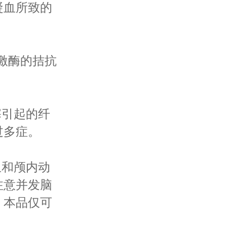
凝血所致的
尿激酶的拮抗
塞引起的纤
过多症。
血和颅内动
注意并发脑
，本品仅可