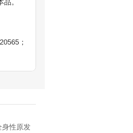
本品。
0565；
身性原发