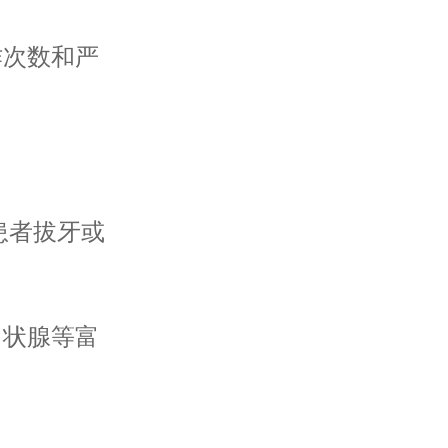
作次数和严
。
患者拔牙或
甲状腺等富