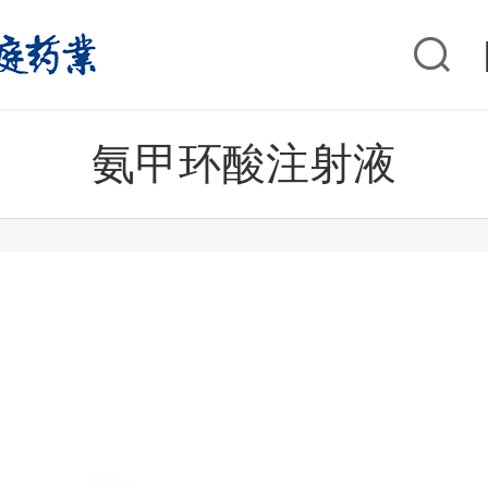
氨甲环酸注射液