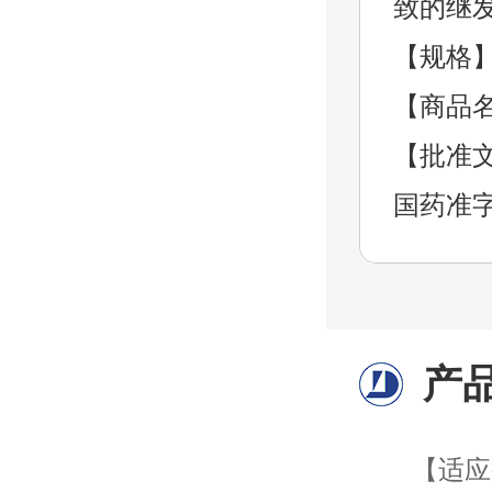
致的继
【规格】2
【商品
【批准文
国药准字H
产
【适应症