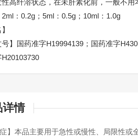
发性高纤溶状态，在未肝素化前，一般不用
ml：0.2g；5ml：0.5g；10ml：1.0g
名】
号】国药准字H19994139；国药准字H4302
20103730
品详情
】本品主要用于急性或慢性、局限性或全