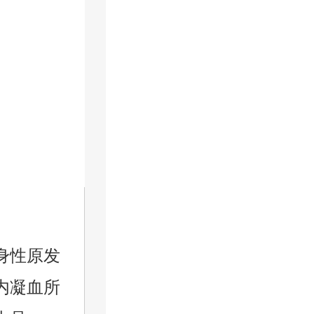
身性原发
内凝血所