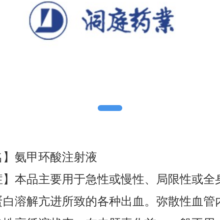
名】氨甲环酸注射液
症】本品主要用于急性或慢性、局限性或全
蛋白溶解亢进所致的各种出血。弥散性血管