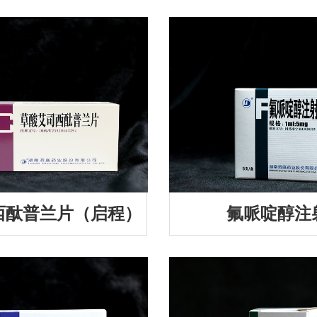
西酞普兰片（启程）
氟哌啶醇注