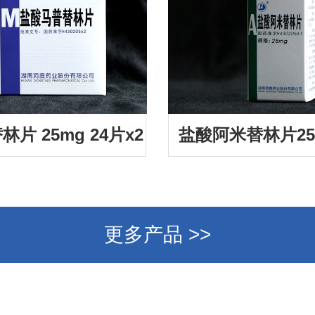
片 25mg 24片x2
盐酸阿米替林片25m
板
更多产品 >>