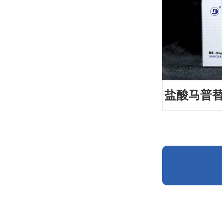
盐酸马普替林