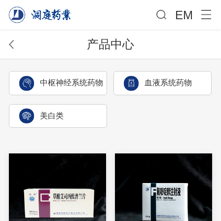
EM
产品中心
中枢神经系统药物
血液系统药物
美白类