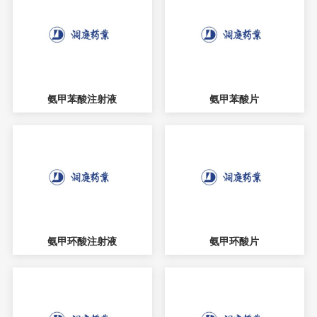
氨甲苯酸注射液
氨甲苯酸片
氨甲环酸注射液
氨甲环酸片