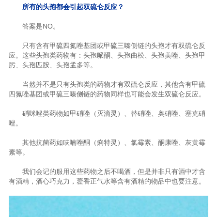
所有的头孢都会引起双硫仑反应？
答案是NO。
只有含有甲硫四氮唑基团或甲硫三嗪侧链的头孢才有双硫仑反
应。这些头孢类药物有：头孢哌酮、头孢曲松、头孢美唑、头孢甲
肟、头孢匹胺、头孢孟多等。
当然并不是只有头孢类的药物才有双硫仑反应，其他含有甲硫
四氮唑基团或甲硫三嗪侧链的药物同样也可能会发生双硫仑反应。
硝咪唑类药物如甲硝唑（灭滴灵）、替硝唑、奥硝唑、塞克硝
唑。
其他抗菌药如呋喃唑酮（痢特灵）、氯霉素、酮康唑、灰黄霉
素等。
我们会记的服用这些药物之后不喝酒，但是并非只有酒中才含
有酒精，酒心巧克力，藿香正气水等含有酒精的物品中也要注意。