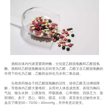
酒精在体内代谢需要两种酶，分别是乙醇脱氢酶和乙醛脱氢
酶。酒精经乙醇脱氢酶催化后转变为乙醛，乙醛又在乙醛脱氢酶的
作用下转化为乙酸，乙酸则会转化为水和二氧化碳。
头孢类药物会干扰乙醛脱氢酶的活性，使得乙醛无法继续降
解，导致体内乙醛大量堆积，从而对人体造成危害。表现为胸闷、
气短、喉头水肿、口唇发绀、呼吸困难、心率增快、四肢乏力、面
部潮红、多汗、恶心、呕吐、眼花、幻觉，甚至发生过敏性休克，
血压下降至60～70/30～40mmHg，并伴有意识丧失。