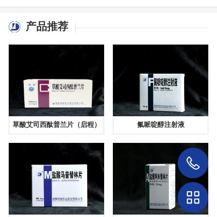
产品推荐
草酸艾司西酞普兰片（启程）
氟哌啶醇注射液