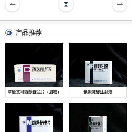
产品推荐
草酸艾司西酞普兰片（启程）
氟哌啶醇注射液