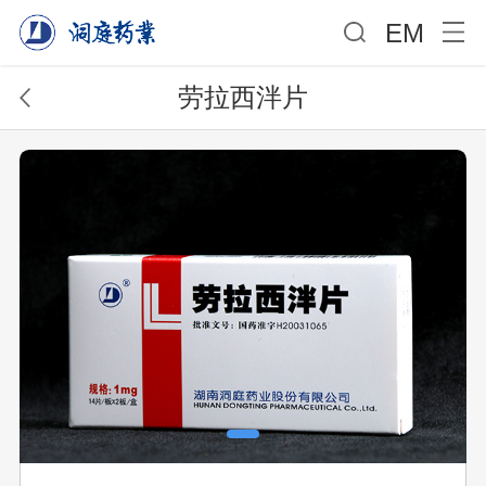
EM
劳拉西泮片