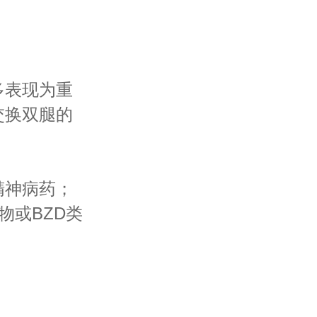
表现为重
交换双腿的
神病药；
物或BZD类