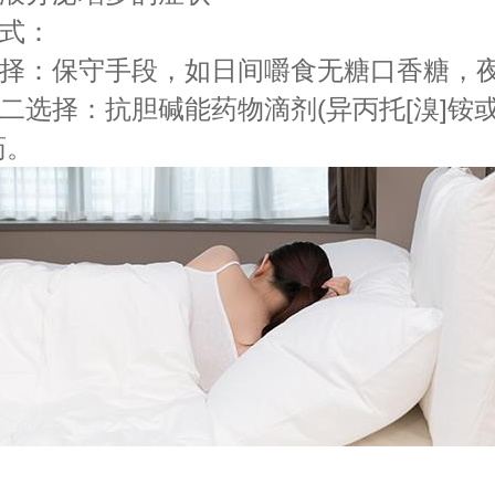
式：
：保守手段，如日间嚼食无糖口香糖，夜
二选择：抗胆碱能药物滴剂(异丙托[溴]铵或
药。