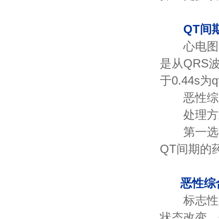
QT间
心电图术
是从QRS波
于0.44s
恶性综
处理方
第一选择
QT间期的
恶性综
标志性症
状态改变，