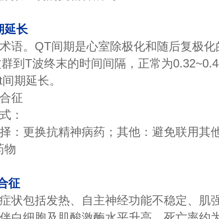
期延长
语。QT间期是心室除极化和随后复极化
群到T波终末的时间间隔，正常为0.32~0.
为qt间期延长。
合征
式：
：更换抗精神病药；其他：避免联用其他
药物
合征
状包括发热、自主神经功能不稳定、肌强
伴白细胞及肌酸激酶水平升高，死亡率约为