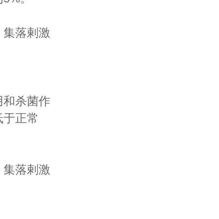
集落剌激
和杀菌作
低于正常
集落剌激