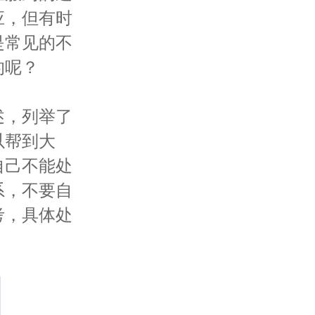
应，但有时
是常见的不
的呢？
，列举了
以帮到大
自己不能处
系，不要自
考，具体处