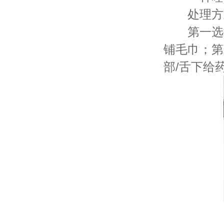
处理方
第一选择
铺毛巾；第
部/舌下给